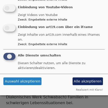
Sie liegt ab sofort für die Dauer von vier Wochen
Einbindung von Youtube-Videos
im Pfarramt auf (bis Ende August)
Zeigt Videos von Youtube
über
Weiterlesen
Zweck
:
Eingebettete externe Inhalte
Öffentliche
Einbindung von art19.com über ein iFrame
Bekanntmachung
50 Jahre Familienpflege
Zeigt Inhalte von art19.com innerhalb eines iFrames
an.
Roth-Schwabach
Zweck
:
Eingebettete externe Inhalte
Alle Dienste umschalten
Wenn das kein Grund
zum Feiern ist: Seit
Diesen Schalter nutzen, um alle Dienste zu
nunmehr fünfzig
aktivieren/deaktivieren.
Jahren steht die
Familienpflegestation
Auswahl akzeptieren
Alle akzeptieren
Bildrechte
Diakonie Südfranken
der Diakonie-
Realisiert mit Klaro!
Altenhilfe Südfranken gGmbH (ehemals
Diakonisches Werk Schwabach) Familien in
schwierigen Lebenssituationen bei.