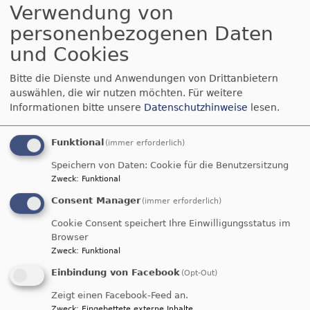
Verwendung von
über
Weiterlesen
personenbezogenen Daten
Führungswechsel
und Cookies
beim
Öffentliche
Diakonieverein
Bitte die Dienste und Anwendungen von Drittanbietern
SC
Bekanntmachung
auswählen, die wir nutzen möchten.
Für weitere
-
Informationen bitte unsere
Datenschutzhinweise
lesen.
St.
Es wird bekannt
Martin
Funktional
(immer erforderlich)
gemacht, dass
e.V.
Speichern von Daten: Cookie für die Benutzersitzung
mit Wirkung
Zweck
:
Funktional
vom 13.03.2024
Bildrechte
Pfarramt Schwabach - St. Martin
die Gebührenordnung des
Kolumbariums
der
Consent Manager
(immer erforderlich)
Stadtkirche Schwabach geändert wird.
Cookie Consent speichert Ihre Einwilligungsstatus im
Die Ordnungsänderung wurde mit dem Schreiben
Browser
der Evang. –Luth. Landeskirchenstelle in Ansbach
Zweck
:
Funktional
vom 15.05.2024 (Az. 68/52) kirchenaufsichtlich
Einbindung von Facebook
(Opt-Out)
genehmigt.
Zeigt einen Facebook-Feed an.
Zweck
:
Eingebettete externe Inhalte