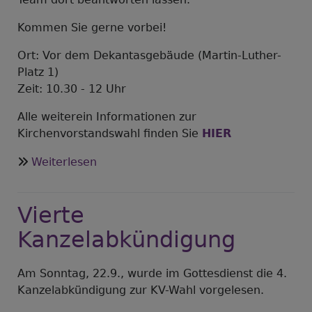
Kommen Sie gerne vorbei!
Ort: Vor dem Dekantasgebäude (Martin-Luther-
Platz 1)
Zeit: 10.30 - 12 Uhr
Alle weiterein Informationen zur
Kirchenvorstandswahl finden Sie
HIER
über
Weiterlesen
Kandidaten
auf
Vierte
dem
Regionalmarkt
Kanzelabkündigung
am
28.
Am Sonntag, 22.9., wurde im Gottesdienst die 4.
September
Kanzelabkündigung zur KV-Wahl vorgelesen.