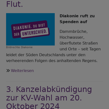
ist
Flut.
das
Vergessen"
Diakonie ruft zu
Spenden auf
Dammbrüche,
Hochwasser,
überflutete Straßen
Bildrechte
Diakonie
und Orte – seit Tagen
leidet der Süden Deutschlands unter den
verheerenden Folgen des anhaltenden Regens.
über
Weiterlesen
Hilfen
für
3. Kanzelabkündigung
die
Opfer
zur KV-Wahl am 20.
der
Oktober 2024
Flut.