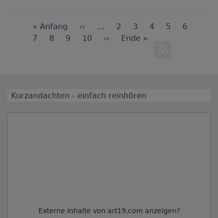
3.
Kanzelabkündigung
Seitennummerierung
zur
First
« Anfang
Vorherige
‹‹
…
Seite
2
Seite
3
Seite
4
Seite
5
Aktuelle
6
KV-
page
Seite
7
Seite
8
Seite
9
Seite
Seite
10
Nächste
››
Last
Ende »
Seite
Wahl
Seite
page
am
20.
Oktober
Kurzandachten - einfach reinhören
2024
Externe Inhalte von art19.com anzeigen?