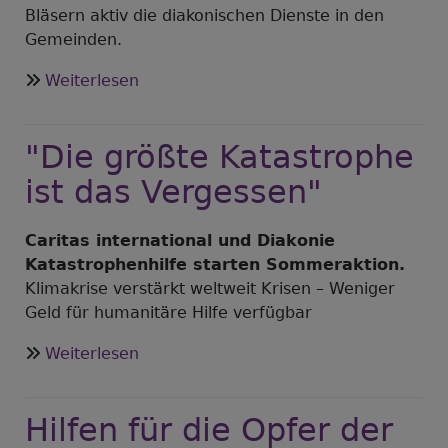
Bläsern aktiv die diakonischen Dienste in den
Gemeinden.
über
Weiterlesen
"Wir
sind
"Die größte Katastrophe
das
Salz"
ist das Vergessen"
-
Posaunenchöre
Caritas international und Diakonie
in
Katastrophenhilfe starten Sommeraktion.
Bayern
Klimakrise verstärkt weltweit Krisen – Weniger
Geld für humanitäre Hilfe verfügbar
über
Weiterlesen
"Die
größte
Hilfen für die Opfer der
Katastrophe