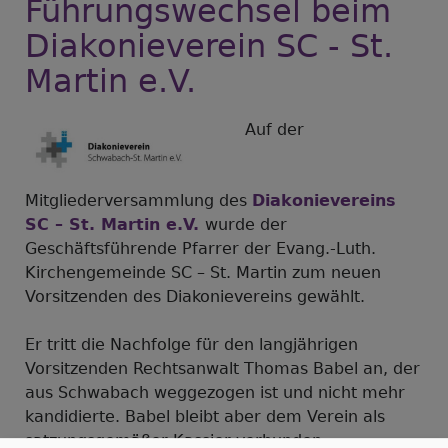
Führungswechsel beim
Asche"
-
Diakonieverein SC - St.
Ausstellung
Martin e.V.
von
Stefan
Schindler
Auf der
Mitgliederversammlung des
Diakonievereins
SC – St. Martin e.V.
wurde der
Geschäftsführende Pfarrer der Evang.-Luth.
Kirchengemeinde SC – St. Martin zum neuen
Vorsitzenden des Diakonievereins gewählt.
Er tritt die Nachfolge für den langjährigen
Vorsitzenden Rechtsanwalt Thomas Babel an, der
aus Schwabach weggezogen ist und nicht mehr
kandidierte. Babel bleibt aber dem Verein als
satzungsgemäßer Kassier verbunden.