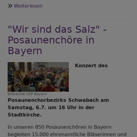
über
Weiterlesen
50
Jahre
"Wir sind das Salz" -
Familienpflege
Roth-
Posaunenchöre in
Schwabach
Bayern
Konzert des
Bildrechte
VEP Bayern
Posaunenchorbezirks Schwabach am
Samstag, 6.7. um 16 Uhr in der
Stadtkirche.
In unseren 850 Posaunenchören in Bayern
begleiten 15.000 ehrenamtliche Bläserinnen und