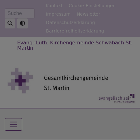
Direkt
Fußbereichsmenü
Kontakt
Cookie-Einstellungen
zum
Impressum
Newsletter
Suche
Inhalt
Datenschutzerklärung
Barrierefreiheitserklärung
Evang.-Luth. Kirchengemeinde Schwabach St.
Martin
Hauptnavigation