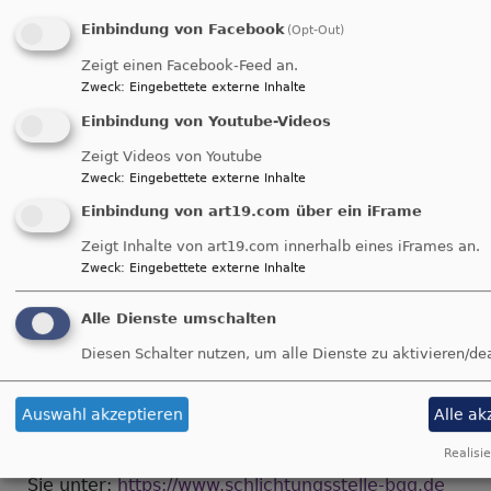
freuen uns auf Ihr Feedback und bemühen uns,
Einbindung von Facebook
(Opt-Out)
die gemeldeten Barrieren in Rahmen der
Zeigt einen Facebook-Feed an.
technischen und wirtschaftlichen Möglichkeiten
Zweck
:
Eingebettete externe Inhalte
schnellstmöglich zu beheben. Bitte teilen Sie uns
Einbindung von Youtube-Videos
mit, auf welche Seite und bei welcher Funktion
Sie auf Barrieren gestoßen sind. Kopieren Sie
Zeigt Videos von Youtube
hierfür einfach den Link aus der Adresszeile Ihres
Zweck
:
Eingebettete externe Inhalte
Browsers. Sie können uns über folgende Wege
Einbindung von art19.com über ein iFrame
Barrieren melden:
Zeigt Inhalte von art19.com innerhalb eines iFrames an.
Zweck
:
Eingebettete externe Inhalte
E-Mail:
pfarramt.stmartin.schwabach@elkb.de
Telefon: 09122/ 9256 200
Alle Dienste umschalten
Falls Sie keine zufriedenstellende Antwort auf Ihre
Anfrage zur Barrierefreiheit erhalten, haben Sie
Diesen Schalter nutzen, um alle Dienste zu aktivieren/de
die Möglichkeit, sich an die Schlichtungsstelle
nach § 16 BGG (bzw. die zuständige Stelle des
Auswahl akzeptieren
Alle ak
jeweiligen Bundeslandes) zu wenden.
Weitere
Realisie
Informationen zum Schlichtungsverfahren finden
Sie unter:
https://www.schlichtungsstelle-bgg.de