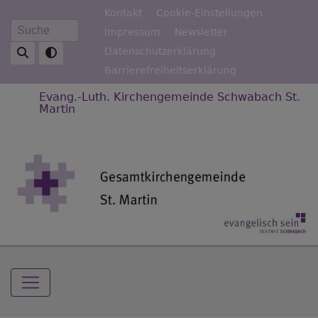
Direkt
Fußbereichsmenü
Kontakt
Cookie-Einstellungen
zum
Impressum
Newsletter
Suche
Inhalt
Datenschutzerklärung
Barrierefreiheitserklärung
Evang.-Luth. Kirchengemeinde Schwabach St.
Martin
Hauptnavigation