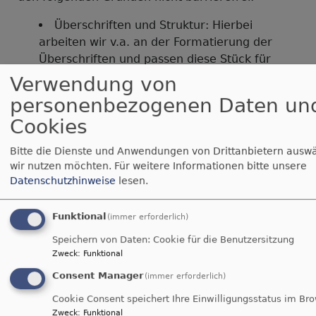
Überschriften und Struktur: Hierbei
arbeiten wir v.a. an der Formatierung der
Überschriften und passen diese Stück für
Stück an.
Verwendung von
Barrierefreie pdf`s: Wir arbeiten daran,
personenbezogenen Daten un
pdf`s übersichtlicher und einfacher zu
Cookies
gestalten
Leichte Sprache: Wir schauen regelmäßig
Bitte die Dienste und Anwendungen von Drittanbietern auswä
ob unsere Artikel und Nachrichten zu
wir nutzen möchten.
Für weitere Informationen bitte unsere
verstehen sind.
Datenschutzhinweise
lesen.
Funktional
(immer erforderlich)
Barrieren Melden, Feedback
und Kontaktangaben
Speichern von Daten: Cookie für die Benutzersitzung
Zweck
:
Funktional
Consent Manager
Sind Ihnen Barrieren beim Zugang zu Inhalten
(immer erforderlich)
auf www.stmartin-schwabach.de aufgefallen?
Cookie Consent speichert Ihre Einwilligungsstatus im Br
Dann können Sie sich gerne bei uns melden. Wir
Zweck
:
Funktional