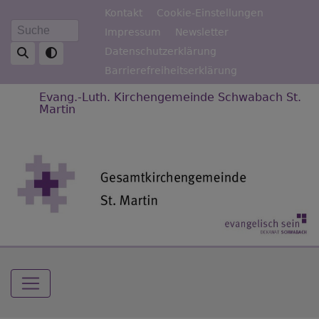
Direkt
Fußbereichsmenü
Kontakt
Cookie-Einstellungen
zum
Impressum
Newsletter
Suche
Inhalt
Datenschutzerklärung
Barrierefreiheitserklärung
Evang.-Luth. Kirchengemeinde Schwabach St.
Martin
Hauptnavigation