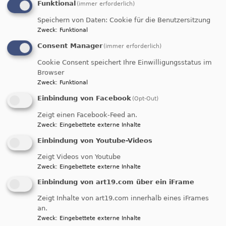
Funktional
(immer erforderlich)
Kinderkunstschule aus
Speichern von Daten: Cookie für die Benutzersitzung
Charkiw
Zweck
:
Funktional
Consent Manager
(immer erforderlich)
Ausstellung vom 8. - 20. Juli 2025 in der
Cookie Consent speichert Ihre Einwilligungsstatus im
Stadtkirche Schwabach.
Browser
Eröffnung der Ausstellung am 8. Juli um 18
Zweck
:
Funktional
Uhr in der Stadtkirche.
Einbindung von Facebook
(Opt-Out)
Zeigt einen Facebook-Feed an.
über
Weiterlesen
Zweck
:
Eingebettete externe Inhalte
"Was
sehe
Einbindung von Youtube-Videos
Gesungenes
ich?"
Zeigt Videos von Youtube
-
Abendgebet am 1. April
Zweck
:
Eingebettete externe Inhalte
Ausstellung
Einbindung von art19.com über ein iFrame
der
Herzlich Einladung
Zeigt Inhalte von art19.com innerhalb eines iFrames
Kinderkunstschule
zum gesungenen
an.
aus
Zweck
:
Eingebettete externe Inhalte
Abendgebet
Charkiw