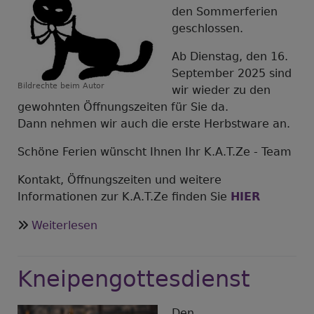
Hilfstransport
den Sommerferien
geplant
geschlossen.
Ab Dienstag, den 16.
September 2025 sind
Bildrechte
beim Autor
wir wieder zu den
gewohnten Öffnungszeiten für Sie da.
Dann nehmen wir auch die erste Herbstware an.
Schöne Ferien wünscht Ihnen Ihr K.A.T.Ze - Team
Kontakt, Öffnungszeiten und weitere
Informationen zur K.A.T.Ze finden Sie
HIER
über
Weiterlesen
Informationen
von
Kneipengottesdienst
den
Teams
der
Den