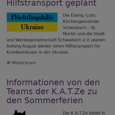
Hilfstransport geplant
Die Evang.-Luth.
Kirchengemeinde
Schwabach – St.
Martin und die Stadt-
und Werbegemeinschaft Schwabach e.V. planen
Anfang August wieder einen Hilfstransport für
Krankenhäuser in der Ukraine.
über
Weiterlesen
Ukraine:
Medizinische
Informationen von den
Hilfe
weiter
Teams der K.A.T.Ze zu
dringend
den Sommerferien
nötig!
Wieder
Schwabacher
Die K.A.T.Ze bleibt in