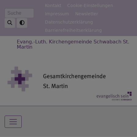
Direkt
Fußbereichsmenü
Kontakt
Cookie-Einstellungen
zum
Impressum
Newsletter
Suche
Inhalt
Datenschutzerklärung
Barrierefreiheitserklärung
Evang.-Luth. Kirchengemeinde Schwabach St.
Martin
Hauptnavigation