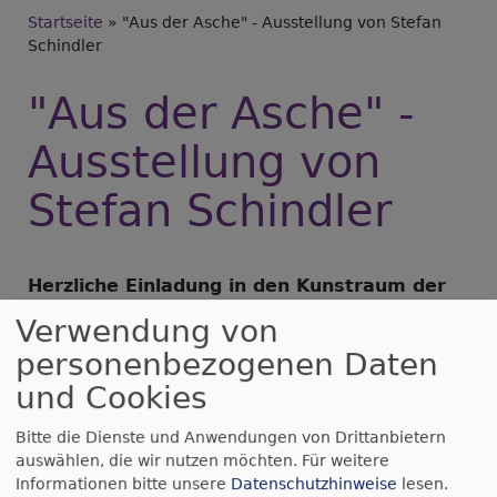
Breadcrumb
Startseite
"Aus der Asche" - Ausstellung von Stefan
Schindler
"Aus der Asche" -
Ausstellung von
Stefan Schindler
Herzliche Einladung in den Kunstraum der
Stadtkirche Schwabach vom 14. September
Verwendung von
bis 13. Oktober 2024.
personenbezogenen Daten
Die Eröffnung findet mit Stefan Schindler
und Cookies
am 14. September um 14.30 Uhr in der
Stadtkirche statt.
Bitte die Dienste und Anwendungen von Drittanbietern
auswählen, die wir nutzen möchten.
Für weitere
In dieser einzigartigen Sammlung präsentiert der
Informationen bitte unsere
Datenschutzhinweise
lesen.
Nürnberger Bildhauer Stefan Schindler