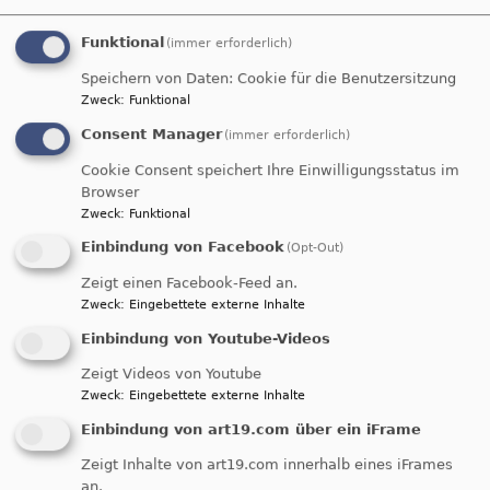
Skulpturen im spätgotischen Kunstraum der
Funktional
Stadtkirche Schwabach, die sich in einem
(immer erforderlich)
faszinierenden Zustand der Transformation
Speichern von Daten: Cookie für die Benutzersitzung
befinden.
Zweck
:
Funktional
Consent Manager
(immer erforderlich)
Die Christus-Motive, eingewickelt in Tücher,
symbolisieren den Übergang von der Kreuzigung
Cookie Consent speichert Ihre Einwilligungsstatus im
Browser
zur Auferstehung. Aus ihren Köpfen wachsen
Zweck
:
Funktional
bereits „Fühler“, die nach etwas Höherem
streben. Wie der Phönix, der aus der Asche
Einbindung von Facebook
(Opt-Out)
aufersteht, befinden sich diese Werke in einer
Zeigt einen Facebook-Feed an.
Phase des Wandels.
Zweck
:
Eingebettete externe Inhalte
Der Moment, in dem man sich noch wie in einem
Einbindung von Youtube-Videos
Kokon verpuppt fühlt, aber sich bereits Fühler
Zeigt Videos von Youtube
ausstrecken, ist von besonderer Bedeutung. Der
Zweck
:
Eingebettete externe Inhalte
Weg in eine heilsame und heilbringende
Zukukunft ist eingeschlagen, doch wir sind noch
Einbindung von art19.com über ein iFrame
auf dem Weg – noch nicht ganz angekommen,
Zeigt Inhalte von art19.com innerhalb eines iFrames
noch in Entwicklung.
an.