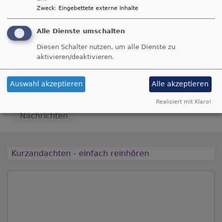
Zweck
:
Eingebettete externe Inhalte
Stefan Schindler hat Holzbildhauerei in
Oberammergau gelernt, Bildhauerei an der AdBK
Alle Dienste umschalten
Nürnberg und an der Akademie der Schönen
Diesen Schalter nutzen, um alle Dienste zu
Künste studiert. Seit 2011 freischaffender
aktivieren/deaktivieren.
Bildhauer mit Werkstatt in Nürnberg und
Lehrbeauftragter an der AdBK in Nürnberg.
Auswahl akzeptieren
Alle akzeptieren
Realisiert mit Klaro!
Nachrichten
Kurzandachten - einfach reinhören