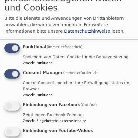
Kolumbarium
und Cookies
LaufMa(h)l
Pilgerherberge Schwabach
Bitte die Dienste und Anwendungen von Drittanbietern
Schwabacher Kantorat
auswählen, die wir nutzen möchten.
Für weitere
Veranstaltungsräume vermieten
Informationen bitte unsere
Datenschutzhinweise
lesen.
Für bestimmte Aufgaben haben wir Beauftragte
Funktional
(immer erforderlich)
bestimmt, die bereit sind, gezielt Verantwortung
Speichern von Daten: Cookie für die Benutzersitzung
zu übernehmen und Gespräche anzustoßen.
Zweck
:
Funktional
Consent Manager
(immer erforderlich)
Cookie Consent speichert Ihre Einwilligungsstatus im
Durch das Jahr mit der Deutschen
Browser
Bibelgesellschaft
Zweck
:
Funktional
Einbindung von Facebook
(Opt-Out)
Zeigt einen Facebook-Feed an.
Zweck
:
Eingebettete externe Inhalte
Einbindung von Youtube-Videos