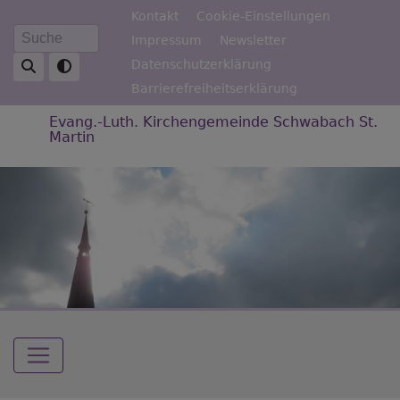
Direkt
Fußbereichsmenü
Kontakt
Cookie-Einstellungen
zum
Impressum
Newsletter
Suche
Inhalt
Datenschutzerklärung
Barrierefreiheitserklärung
Evang.-Luth. Kirchengemeinde Schwabach St.
Martin
Hauptnavigation