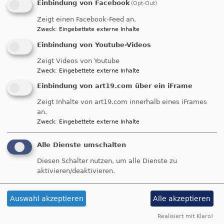
- Kleine Aufwandsentschädung pro Einsatz
Einbindung von Facebook
(Opt-Out)
Zeigt einen Facebook-Feed an.
Bei Interesse wenden Sie sich gerne an das
Zweck
:
Eingebettete externe Inhalte
Pfarramt.
Kontakt:
Einbindung von Youtube-Videos
Wittelsbacherstr. 4
Zeigt Videos von Youtube
Tel: 09122/ 9256 - 200
Zweck
:
Eingebettete externe Inhalte
pfarramt.stmartin.schwabach@elkb.de
Einbindung von art19.com über ein iFrame
Zeigt Inhalte von art19.com innerhalb eines iFrames
an.
Nachrichten
Zweck
:
Eingebettete externe Inhalte
Alle Dienste umschalten
Kurzandachten - einfach reinhören
Diesen Schalter nutzen, um alle Dienste zu
aktivieren/deaktivieren.
Auswahl akzeptieren
Alle akzeptieren
Realisiert mit Klaro!