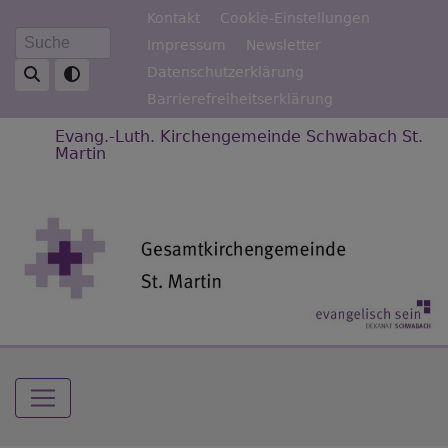
Direkt
Fußbereichsmenü
Kontakt
Cookie-Einstellungen
zum
Impressum
Newsletter
Suche
Inhalt
Datenschutzerklärung
Barrierefreiheitserklärung
Evang.-Luth. Kirchengemeinde Schwabach St.
Martin
Hauptnavigation