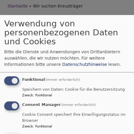
Breadcrumb
Startseite
Wir suchen Kreuzträger
Wir suchen
Verwendung von
personenbezogenen Daten
Kreuzträger
und Cookies
Bitte die Dienste und Anwendungen von Drittanbietern
Zur Begleitung
auswählen, die wir nutzen möchten.
Für weitere
unserer Geistlichen
Informationen bitte unsere
Datenschutzhinweise
lesen.
bei Bestattungen auf
dem Schwabacher
Funktional
(immer erforderlich)
Waldfriedhof suchen
Bildrechte
In Canva erstellt
Speichern von Daten: Cookie für die Benutzersitzung
wir Kreuzträger.
Zweck
:
Funktional
Consent Manager
- Einsätze nach Absprache mit dem Pfarramt
(immer erforderlich)
- nur an Wochentagen (Montag - Freitag)
Cookie Consent speichert Ihre Einwilligungsstatus im
- in der Zeit von 11 - 15 Uhr
Browser
- pro Einsatz max. 1,5 Stunden
Zweck
:
Funktional