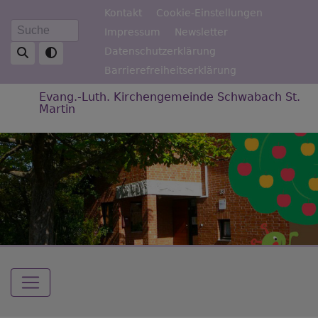
Direkt
Fußbereichsmenü
Kontakt
Cookie-Einstellungen
zum
Impressum
Newsletter
Suche
Inhalt
Datenschutzerklärung
Barrierefreiheitserklärung
Evang.-Luth. Kirchengemeinde Schwabach St.
Martin
Hauptnavigation