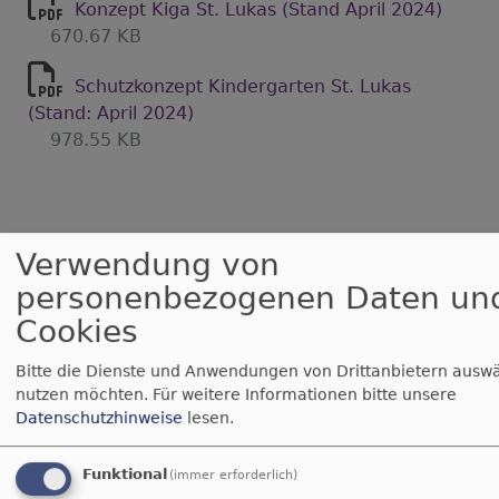
Konzept Kiga St. Lukas (Stand April 2024)
670.67 KB
Schutzkonzept Kindergarten St. Lukas
(Stand: April 2024)
978.55 KB
Verwendung von
personenbezogenen Daten un
Cookies
Bitte die Dienste und Anwendungen von Drittanbietern auswä
nutzen möchten.
Für weitere Informationen bitte unsere
Datenschutzhinweise
lesen.
Bildrechte
Birgit Stadler
Einrichtungsleitung
Funktional
(immer erforderlich)
Birgit Stadler