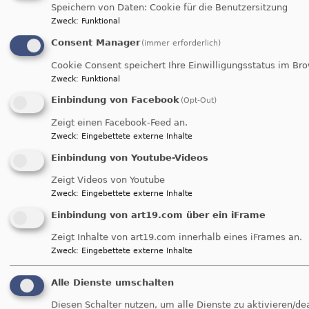
Evang.-Luth. Kindertagesstätte St.Lukas
Speichern von Daten: Cookie für die Benutzersitzung
Zweck
:
Funktional
Dr. Ehlen-Straße 33
Consent Manager
(immer erforderlich)
91126 Schwabach
Cookie Consent speichert Ihre Einwilligungsstatus im Br
Telefon: (09122) 71681
Zweck
:
Funktional
E-Mail
Einbindung von Facebook
(Opt-Out)
Zeigt einen Facebook-Feed an.
Zweck
:
Eingebettete externe Inhalte
+
Einbindung von Youtube-Videos
−
Kindergarten St. Lukas, Dr.
Zeigt Videos von Youtube
Ehlen-Straße 33, Schwabach
Zweck
:
Eingebettete externe Inhalte
Einbindung von art19.com über ein iFrame
Zeigt Inhalte von art19.com innerhalb eines iFrames an.
Zweck
:
Eingebettete externe Inhalte
i
Alle Dienste umschalten
Diesen Schalter nutzen, um alle Dienste zu aktivieren/de