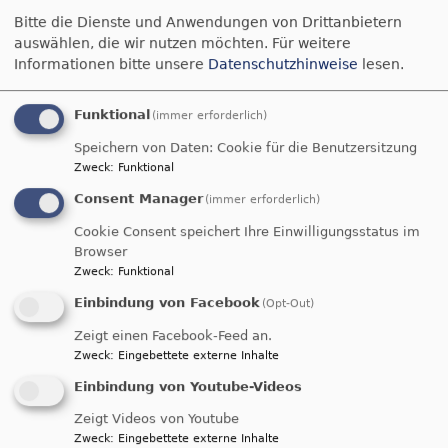
Küche, schraubte und erledigte alle anstehenden
Bitte die Dienste und Anwendungen von Drittanbietern
handwerklichen Dinge mit großer Zuverlässigkeit.
auswählen, die wir nutzen möchten.
Für weitere
Alles in Rücksichtnahme auf den
Informationen bitte unsere
Datenschutzhinweise
lesen.
Betreuungsbedarf seiner Frau.
Funktional
(immer erforderlich)
Als meine Kolleginnen und ich uns bei ihm
Speichern von Daten: Cookie für die Benutzersitzung
bedankten, erhielten wir als Antwort, dies sei für
Zweck
:
Funktional
ihn selbstverständlich gewesen, wir hätten ihm
Consent Manager
(immer erforderlich)
auch immer geholfen. Er ist froh, dass es uns
gibt.
Cookie Consent speichert Ihre Einwilligungsstatus im
Dies sind die schönen Momente der KASA-Arbeit
Browser
Zweck
:
Funktional
– beidseitige Unterstützung und Dank. Herr X ist
ein Mann, den wir in Notlagen auch
Einbindung von Facebook
(Opt-Out)
unbürokratisch durch unseren Hilfsfond
Zeigt einen Facebook-Feed an.
unterstützen.“
Zweck
:
Eingebettete externe Inhalte
Einbindung von Youtube-Videos
Diese Erfahrungsbericht zeigt wie
unmittelbar und vielschichtig die Hilfe der
Zeigt Videos von Youtube
KASA ist.
Zweck
:
Eingebettete externe Inhalte