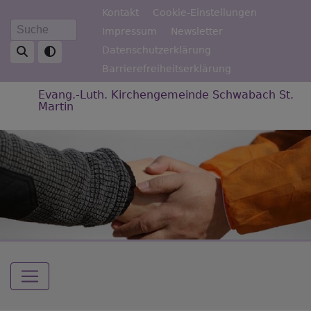
Direkt
Fußbereichsmenü
Kontakt
Cookie-Einstellungen
zum
Impressum
Newsletter
Suche
Inhalt
Datenschutzerklärung
Barrierefreiheitserklärung
Evang.-Luth. Kirchengemeinde Schwabach St.
Martin
Hauptnavigation