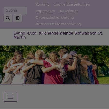
Direkt
Fußbereichsmenü
Kontakt
Cookie-Einstellungen
zum
Impressum
Newsletter
Suche
Inhalt
Datenschutzerklärung
Barrierefreiheitserklärung
Evang.-Luth. Kirchengemeinde Schwabach St.
Martin
Hauptnavigation