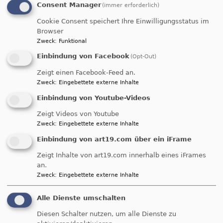
Consent Manager
(immer erforderlich)
gehören eine bestimmte Anzahl an
Cookie Consent speichert Ihre Einwilligungsstatus im
Gottesdienstbesuchen, Praktikum und / oder
Browser
Kennenlernen und Mitarbeit bei Angeboten der
Zweck
:
Funktional
Gemeinde - z. B. im
Eine-Welt-Laden
, bei
Einbindung von Facebook
(Opt-Out)
Gottesdiensten
(
Kinder
-, Jugend-, Familien-,
Fest- oder regulären Sonntagsgottesdiensten),
Zeigt einen Facebook-Feed an.
bei Gemeindefesten, in der
Jugendarbeit
,
Zweck
:
Eingebettete externe Inhalte
Seniorenarbeit
, oder natürlich in Einrichtungen
Einbindung von Youtube-Videos
der Kirchengemeinde. Möglichkeiten gibt es
Zeigt Videos von Youtube
Viele. Ein Special dabei sind die monatlichen
Zweck
:
Eingebettete externe Inhalte
"Meet´n fun & spirit"-Angebote der Jugend St.
Einbindung von art19.com über ein iFrame
Martin.
Zeigt Inhalte von art19.com innerhalb eines iFrames
Die Konfirmation findet in den Wochen nach
an.
Ostern statt.
Zweck
:
Eingebettete externe Inhalte
Konfirmation bedeutet ein knappes Jahr tolle
Alle Dienste umschalten
gemeinsame Erlebnisse, Erinnerungen,
Diesen Schalter nutzen, um alle Dienste zu
hineinwachsen in die Kirchengemeinde,