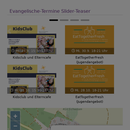
Evangelische-Termine Slider-Teaser
Zurück
Weiter
Mi, 23.9. 15:30-17 Uhr
Mi, 30.9. 18-21 Uhr
Kidsclub und Elterncafe
EatTogetherFresh
(Jugendangebot)
Mi, 21.10. 15:30-17 Uhr
Mi, 28.10. 18-21 Uhr
Kidsclub und Elterncafe
EatTogetherFresh
(Jugendangebot)
+
−