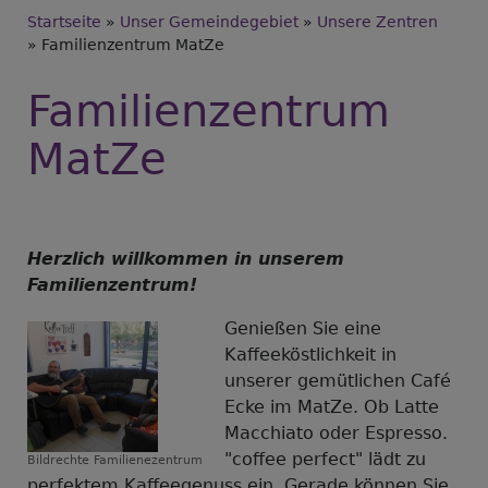
Breadcrumb
Startseite
Unser Gemeindegebiet
Unsere Zentren
Familienzentrum MatZe
Familienzentrum
MatZe
Herzlich willkommen in unserem
Familienzentrum!
Genießen Sie eine
Kaffeeköstlichkeit in
unserer gemütlichen Café
Ecke im MatZe. Ob Latte
Macchiato oder Espresso.
"coffee perfect" lädt zu
Bildrechte
Familienezentrum
perfektem Kaffeegenuss ein. Gerade können Sie