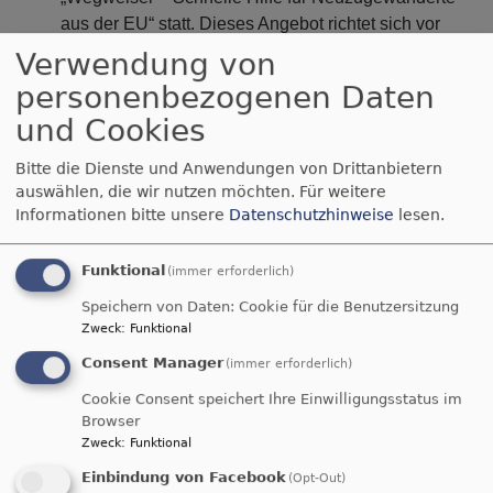
aus der EU“ statt. Dieses Angebot richtet sich vor
allem an die Menschen aus Rumänien und
Verwendung von
Bulgarien. Zwei Mitarbeiterinnen mit eigener
personenbezogenen Daten
Migrationsbiographie stehen den Neubürgern dabei
und Cookies
unterstützend zur Seite.
Vermittlung von Räumlichkeiten für
Bitte die Dienste und Anwendungen von Drittanbietern
verschiedene Festlichkeiten
auswählen, die wir nutzen möchten.
Für weitere
Wir als Familienzentrum sehen uns neben
Informationen bitte unsere
Datenschutzhinweise
lesen.
den Fragen der Kinderbetreuung als
Schnittstelle für Bedürfnisse und Anliegen
Funktional
(immer erforderlich)
sowohl Familien als auch Alleinerziehenden,
Speichern von Daten: Cookie für die Benutzersitzung
jungen und alten Menschen im Stadtteil. In
Zweck
:
Funktional
Kooperation mit unterschiedlichen
Consent Manager
Institutionen wie KASA (Kirchliche Allgemeine
(immer erforderlich)
Sozialarbeit) Sprengelschulen,
EBW
Cookie Consent speichert Ihre Einwilligungsstatus im
(evangelischer Bildungswerk), Frauenhaus
Browser
etc. bieten wir professionelle Unterstützung
Zweck
:
Funktional
und Hilfe an.
Einbindung von Facebook
(Opt-Out)