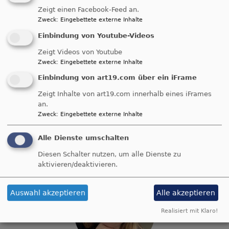
Zeigt einen Facebook-Feed an.
Zweck
:
Eingebettete externe Inhalte
Konzept der Einrichtung St. Matthäus/MatZe
Einbindung von Youtube-Videos
455.64 KB
Zeigt Videos von Youtube
Stand 2018
Zweck
:
Eingebettete externe Inhalte
Einbindung von art19.com über ein iFrame
Konzept Familienzentrum
81.87 KB
Zeigt Inhalte von art19.com innerhalb eines iFrames
Stand 2020
an.
Zweck
:
Eingebettete externe Inhalte
Flyer Familienzentrum MatZe (Stand 2026)
2.84 MB
Alle Dienste umschalten
Diesen Schalter nutzen, um alle Dienste zu
aktivieren/deaktivieren.
Auswahl akzeptieren
Alle akzeptieren
Realisiert mit Klaro!