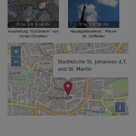
So, 9.8. 9-18 Uhr
So, 9.8. 10 Uhr
Ausstellung "Out/Side/In" von
Hauptgottesdienst : Pfarrer
Vivian Christlein
Dr. Zellfelder
+
−
Stadtkirche St. Johannes d.T.
und St. Martin
i