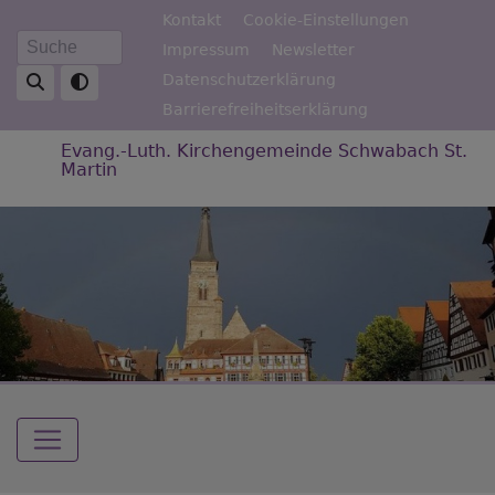
Direkt
Fußbereichsmenü
Kontakt
Cookie-Einstellungen
zum
Impressum
Newsletter
Suche
Inhalt
Datenschutzerklärung
Barrierefreiheitserklärung
Evang.-Luth. Kirchengemeinde Schwabach St.
Martin
Hauptnavigation