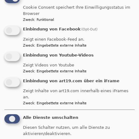
Cookie Consent speichert Ihre Einwilligungsstatus im
Browser
In unserer Stadtkirche finden regelmäßig
Zweck
:
Funktional
Gottesdienste/Andachten statt:
Einbindung von Facebook
(Opt-Out)
Ökumenische
Zeigt einen Facebook-Feed an.
Samstag, 10 Uhr
Andacht
Zweck
:
Eingebettete externe Inhalte
Einbindung von Youtube-Videos
Hauptgottesdienst
Sonntag, 10 Uhr
Zeigt Videos von Youtube
Komplet
Zweck
:
Eingebettete externe Inhalte
jeden ersten Mittwoch
(Gesungenes
Einbindung von art19.com über ein iFrame
im Monat, 19.30 Uhr
Abendgebet)
Zeigt Inhalte von art19.com innerhalb eines iFrames
Für weitere Gottesdienste und Veranstaltungen in
an.
Zweck
:
Eingebettete externe Inhalte
unserer Stadtkirche schauen Sie einfach auf
unseren
Veranstaltungskalender
.
Alle Dienste umschalten
Diesen Schalter nutzen, um alle Dienste zu
Sie finden die Stadtkirche, kaum zu übersehen,
aktivieren/deaktivieren.
inmitten der Schwabacher Altstadt auf dem