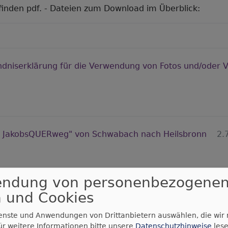
 finden pdf. - Dateien zum Download im Überblick:
ndniserklärung für die Verwendung von Fotos und/oder 
r JakobsQUERweg" von Schwabach nach Heilsbronn
2.
endung von personenbezogene
r JakobsQUERweg" von Schwabach nach Heilsbronn
1.
 und Cookies
ienste und Anwendungen von Drittanbietern auswählen, die wir
ür weitere Informationen bitte unsere
Datenschutzhinweise
lese