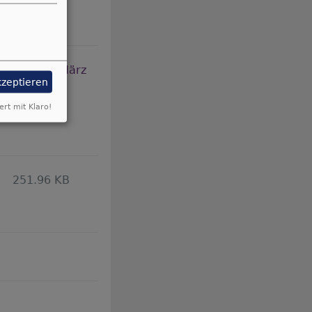
ugeordnet (März
kzeptieren
ert mit Klaro!
251.96 KB