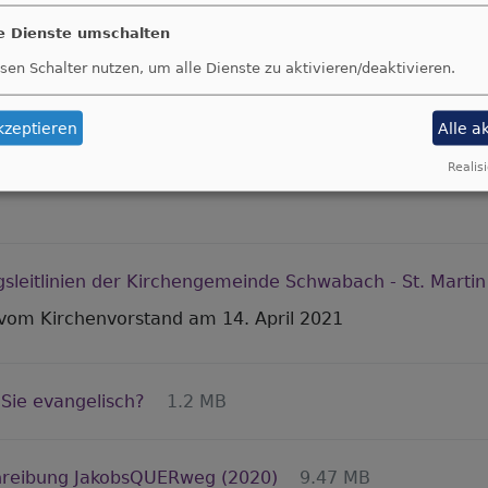
Martin
le Dienste umschalten
sen Schalter nutzen, um alle Dienste zu aktivieren/deaktivieren.
abacher Thesen" dem Leitbild der Kirchengemeinde z
kzeptieren
Alle a
Realisi
sleitlinien der Kirchengemeinde Schwabach - St. Martin
vom Kirchenvorstand am 14. April 2021
Sie evangelisch?
1.2 MB
reibung JakobsQUERweg (2020)
9.47 MB