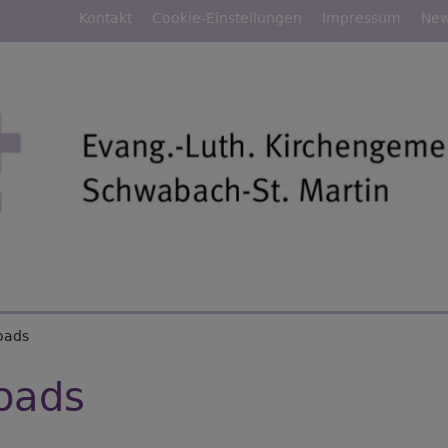
Fußbereichsmenü
Kontakt
Cookie-Einstellungen
Impressum
New
rumb
oads
oads