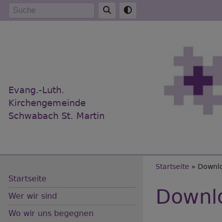
Direkt
Suche
zum
Inhalt
Evang.-Luth.
Kirchengemeinde
Schwabach St. Martin
Breadc
Startseite
Downl
Startseite
Downl
Wer wir sind
Wo wir uns begegnen