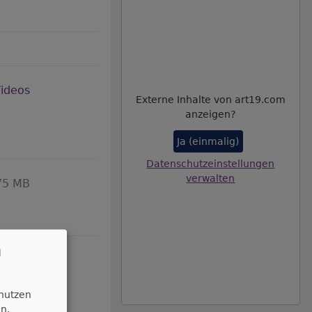
Videos
Externe Inhalte von art19.com
anzeigen?
Ja (einmalig)
Datenschutzeinstellungen
verwalten
75 MB
n
17 MB
 nutzen
n.