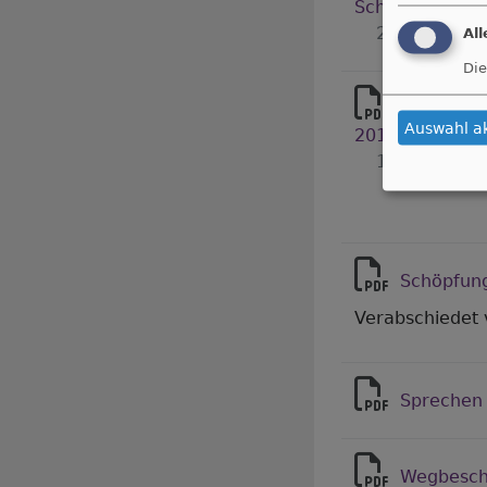
Schwabach St. 
28.05 KB
Al
Die
Neue Schw
Auswahl a
2018)
111.98 KB
Schöpfung
Verabschiedet 
Sprechen 
Wegbesch