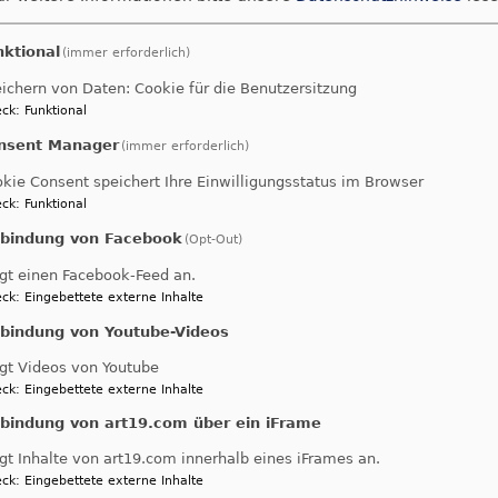
nigkeitskirche
317.21 KB
nktional
(immer erforderlich)
ichern von Daten: Cookie für die Benutzersitzung
ck
:
Funktional
milien in St. Martin" (Stand: April 2024)
3.18 MB
nsent Manager
(immer erforderlich)
kie Consent speichert Ihre Einwilligungsstatus im Browser
ilienzentrum MatZe (Stand 2026)
2.84 MB
ck
:
Funktional
nbindung von Facebook
(Opt-Out)
rchenradwege in und rund um Schwabach"
4.36 MB
gt einen Facebook-Feed an.
ck
:
Eingebettete externe Inhalte
nbindung von Youtube-Videos
umbarium (Stand 2021)
422.8 KB
gt Videos von Youtube
ck
:
Eingebettete externe Inhalte
nbindung von art19.com über ein iFrame
therweg" (Stand: 2026)
621.46 KB
gt Inhalte von art19.com innerhalb eines iFrames an.
zeption der Evang. Kindertagesstätten der Kirchenge
ck
:
Eingebettete externe Inhalte