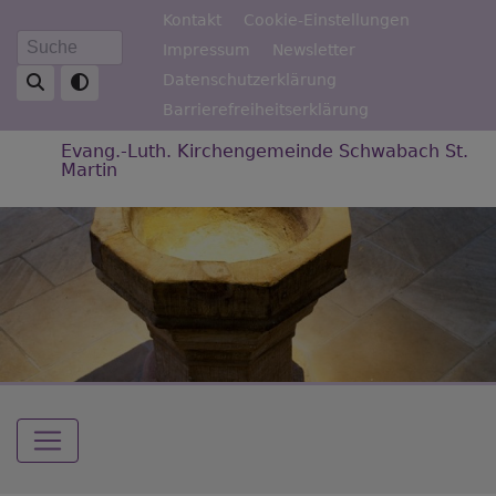
Direkt
Fußbereichsmenü
Kontakt
Cookie-Einstellungen
zum
Impressum
Newsletter
Suche
Inhalt
Datenschutzerklärung
Barrierefreiheitserklärung
Evang.-Luth. Kirchengemeinde Schwabach St.
Martin
Hauptnavigation