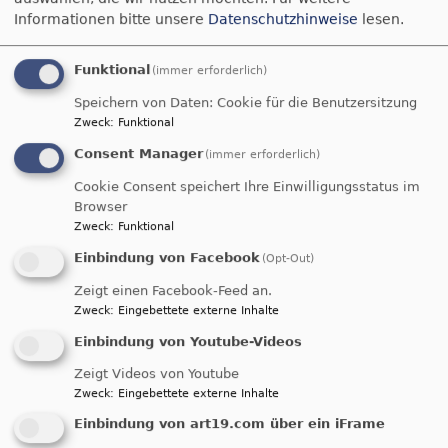
einen Termin mit Ihnen, um alles weitere in Ruhe
Informationen bitte unsere
Datenschutzhinweise
lesen.
zu besprechen: Taufspruch und Lieder, die
Gestaltung des Gottesdienstes und die Rolle der
Funktional
(immer erforderlich)
Paten, Ihre Gedanken und die kirchlichen
Elemente.
Speichern von Daten: Cookie für die Benutzersitzung
Zweck
:
Funktional
Seit Januar 2022 finden Sie in der Stadtkirche das
Consent Manager
(immer erforderlich)
"Buch des Lebens". In diesem Buch bekommt
jeder Täufling unserer Kirchengemeinde eine
Cookie Consent speichert Ihre Einwilligungsstatus im
Browser
Seite, die vom Pfarramt und mit Hilfe der Eltern
Zweck
:
Funktional
und Verwandten gestaltet wird.
Einbindung von Facebook
(Opt-Out)
Anleitung "Buch des Lebens"
221.18 KB
Zeigt einen Facebook-Feed an.
Zweck
:
Eingebettete externe Inhalte
Einbindung von Youtube-Videos
Weitere Informationen zur Taufe finden Sie
HIER!
Zeigt Videos von Youtube
Zweck
:
Eingebettete externe Inhalte
Ein Taufspruch begleitet den Täufling mit einem
guten Wort für sein Leben.
Einbindung von art19.com über ein iFrame