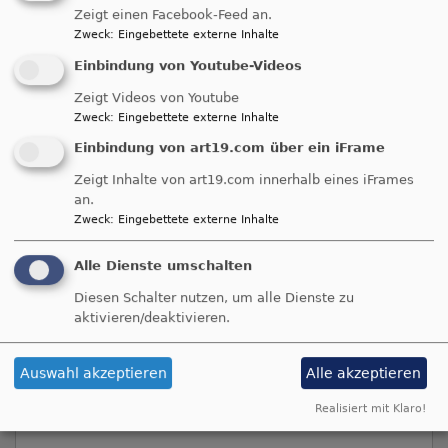
feiern müssen, gleich ob Single oder Paar, ob
Zeigt einen Facebook-Feed an.
jung oder alt, ob reich oder arm.
Zweck
:
Eingebettete externe Inhalte
Es gibt ein festliches Essen, ein Programm und
Einbindung von Youtube-Videos
auch ein Geschenk.
Zeigt Videos von Youtube
Zweck
:
Eingebettete externe Inhalte
Da es ein Festessen und Weihnachten gefeiert
Einbindung von art19.com über ein iFrame
wird, kommen die Menschen dem Anlass
entsprechen gekleidet ins
Evangelische Haus
.
Zeigt Inhalte von art19.com innerhalb eines iFrames
an.
Zweck
:
Eingebettete externe Inhalte
Alle Dienste umschalten
Kurzandachten - einfach reinhören
Diesen Schalter nutzen, um alle Dienste zu
aktivieren/deaktivieren.
Auswahl akzeptieren
Alle akzeptieren
Realisiert mit Klaro!