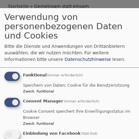
Breadcrumb
Startseite
Gemeinsam statt einsam
Verwendung von
Gemeinsam statt
personenbezogenen Daten
und Cookies
einsam
Bitte die Dienste und Anwendungen von Drittanbietern
auswählen, die wir nutzen möchten.
Für weitere
Unsere Kirchengemeinde lädt gemeinsam mit
Informationen bitte unsere
Datenschutzhinweise
lesen.
der
Werbe- & Stadtgemeinschaft
Schwabach
, der
Arbeiterwohlfahrt
Funktional
(immer erforderlich)
Mittelfranken Süd
, dem Quartiersmanagement
Speichern von Daten: Cookie für die Benutzersitzung
Schwabach, der
Kirchlichen Allgemeinen
Zweck
:
Funktional
Sozialarbeit der Diakonie
und der
röm.-kath.
Consent Manager
(immer erforderlich)
Pfarrei St. Sebald
am 24. Dezember ins
Evangelische Haus ein, um gemeinsam den
Cookie Consent speichert Ihre Einwilligungsstatus im
Browser
Heiligabend zu feiern.
Zweck
:
Funktional
Niemand soll unfreiwillig allein den Heiligabend
Einbindung von Facebook
(Opt-Out)