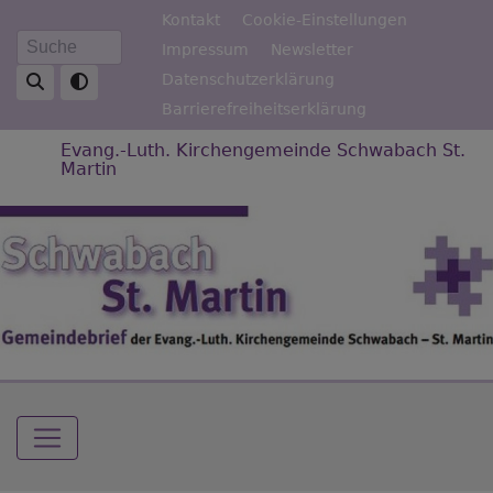
Direkt
Fußbereichsmenü
Kontakt
Cookie-Einstellungen
zum
Impressum
Newsletter
Suche
Inhalt
Datenschutzerklärung
Barrierefreiheitserklärung
Evang.-Luth. Kirchengemeinde Schwabach St.
Martin
Hauptnavigation