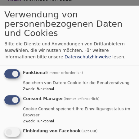
Kontakt zur Redaktion
Verwendung von
Evang.-Luth. Pfarramt Schwabach-St. Martin
personenbezogenen Daten
Wittelsbacherstraße 4
und Cookies
91126 Schwabach
Telefon: 09122 9256-200
Bitte die Dienste und Anwendungen von Drittanbietern
E-Mail
auswählen, die wir nutzen möchten.
Für weitere
Informationen bitte unsere
Datenschutzhinweise
lesen.
​Unser aktueller Gemeindebrief:
Funktional
(immer erforderlich)
Ausgabe 3/2026 (Juni - August 2026) -
Speichern von Daten: Cookie für die Benutzersitzung
doppelseiteig
Zweck
:
Funktional
2 MB
Consent Manager
(immer erforderlich)
Ausgabe 3/2026 (Juni - August 2026) - für
Cookie Consent speichert Ihre Einwilligungsstatus im
das Handy
Browser
2.03 MB
Zweck
:
Funktional
Einbindung von Facebook
(Opt-Out)
HIER
geht es zur digitalen extra Seite des