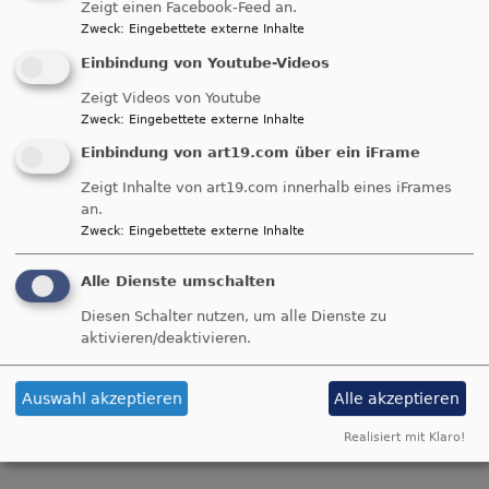
Zeigt einen Facebook-Feed an.
Gemeindebriefes
Zweck
:
Eingebettete externe Inhalte
Einbindung von Youtube-Videos
Im
Gemeindebrief Archiv
finden Sie alle
unsere Gemeindebriefe vom letzten Jahr!
Zeigt Videos von Youtube
Zweck
:
Eingebettete externe Inhalte
Einbindung von art19.com über ein iFrame
Zeigt Inhalte von art19.com innerhalb eines iFrames
Der
an.
Zweck
:
Eingebettete externe Inhalte
Alle Dienste umschalten
Diesen Schalter nutzen, um alle Dienste zu
aktivieren/deaktivieren.
Bildrechte
Pfarramt St. Martin
Auswahl akzeptieren
Alle akzeptieren
Gemeindebrief ist da!
Realisiert mit Klaro!