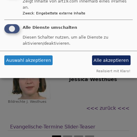
Zeigt Inhalte von art19.com innerhalb eines iFrames
Bildrechte
W. Pehnelt
an.
Zweck
:
Eingebettete externe Inhalte
Alle Dienste umschalten
Klaus Peschik
Diesen Schalter nutzen, um alle Dienste zu
aktivieren/deaktivieren.
Bildrechte
K. Peschik
Auswahl akzeptieren
Alle akzeptieren
Realisiert mit Klaro!
Jessica Westhues
Bildrechte
J. Westhues
<<< zurück <<<
Evangelische-Termine Slider-Teaser