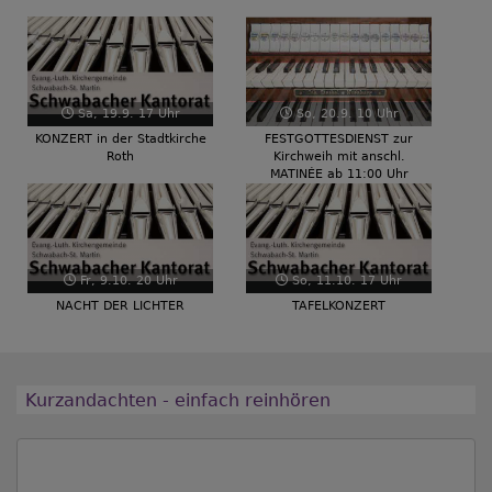
Zurück
Weiter
Sa, 19.9. 17 Uhr
So, 20.9. 10 Uhr
KONZERT in der Stadtkirche
FESTGOTTESDIENST zur
Roth
Kirchweih mit anschl.
MATINÉE ab 11:00 Uhr
Fr, 9.10. 20 Uhr
So, 11.10. 17 Uhr
NACHT DER LICHTER
TAFELKONZERT
Kurzandachten - einfach reinhören