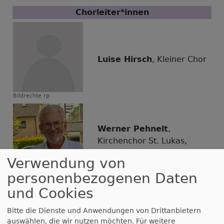
Chorleiter*innen
Luise Hirsch
, Kleiner Chor
Bildrechte
rp
Werner Pehnelt
,
Kirchenchor St. Lukas,
Penzendorf
Verwendung von
personenbezogenen Daten
Bildrechte
W.Pehnelt
und Cookies
Bitte die Dienste und Anwendungen von Drittanbietern
Ana-Paula Sena
,
auswählen, die wir nutzen möchten.
Für weitere