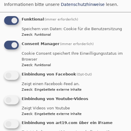
Schwabacher Gospelchor
Informationen bitte unsere
Datenschutzhinweise
lesen.
Funktional
(immer erforderlich)
Bildrechte
rp
Speichern von Daten: Cookie für die Benutzersitzung
Zweck
:
Funktional
Organist*innen im Nebenamt
Consent Manager
(immer erforderlich)
Cookie Consent speichert Ihre Einwilligungsstatus im
Browser
Birgit Hoppenkamp
Zweck
:
Funktional
Einbindung von Facebook
(Opt-Out)
Zeigt einen Facebook-Feed an.
Bildrechte
B. Hoppenkamp
Zweck
:
Eingebettete externe Inhalte
Einbindung von Youtube-Videos
Zeigt Videos von Youtube
Werner Pehnelt
Zweck
:
Eingebettete externe Inhalte
Einbindung von art19.com über ein iFrame